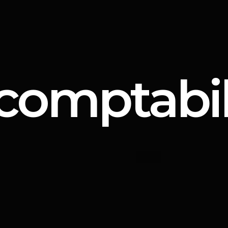
 comptabil
autreme