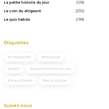
La petite histoire du jour
(129)
Le coin du dirigeant
(330)
Le quiz hebdo
(199)
Étiquettes
comptabilite
entreprise
impot
la petite histoire du jour
le quiz hebdo
les actualites
Suivez-nous