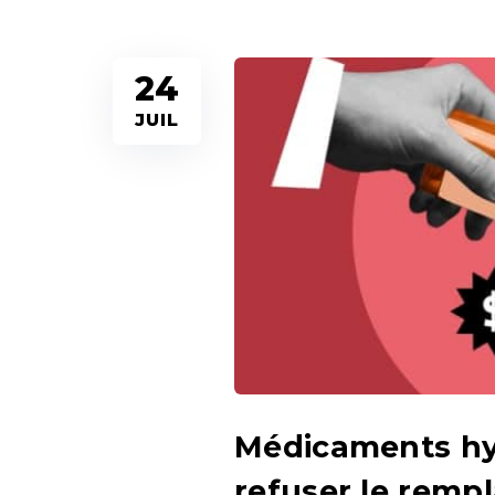
24
JUIL
Médicaments hybr
refuser le remp