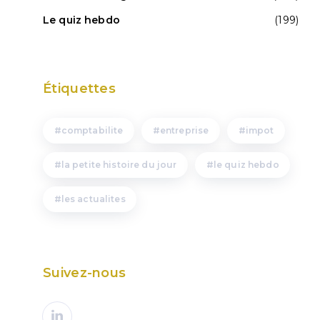
Le quiz hebdo
(199)
Étiquettes
comptabilite
entreprise
impot
la petite histoire du jour
le quiz hebdo
les actualites
Suivez-nous