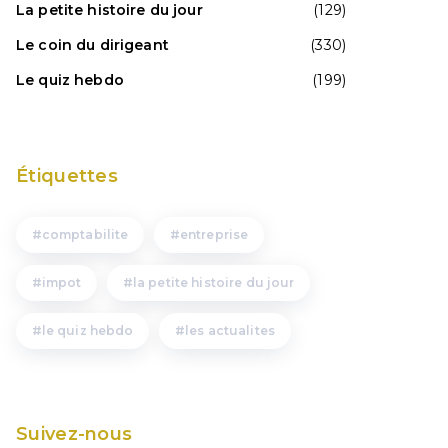
La petite histoire du jour
(129)
Le coin du dirigeant
(330)
Le quiz hebdo
(199)
Étiquettes
comptabilite
entreprise
impot
la petite histoire du jour
le quiz hebdo
les actualites
Suivez-nous