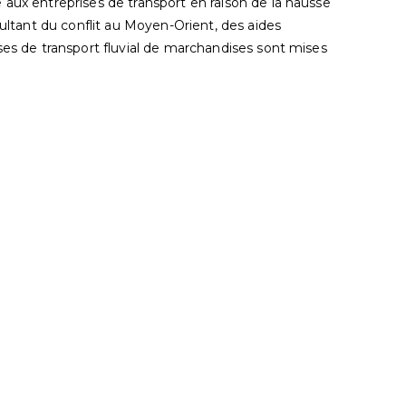
 aux entreprises de transport en raison de la hausse
sultant du conflit au Moyen-Orient, des aides
ses de transport fluvial de marchandises sont mises