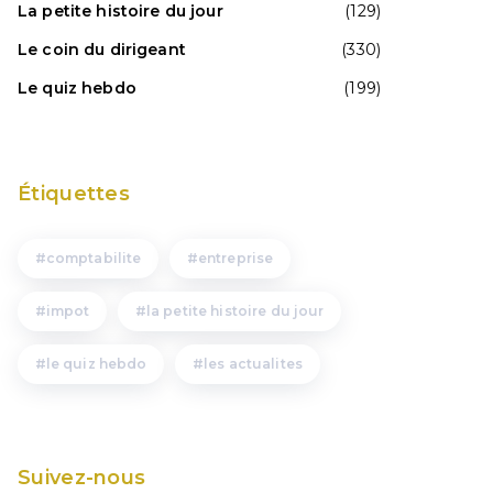
La petite histoire du jour
(129)
Le coin du dirigeant
(330)
Le quiz hebdo
(199)
Étiquettes
comptabilite
entreprise
impot
la petite histoire du jour
le quiz hebdo
les actualites
Suivez-nous