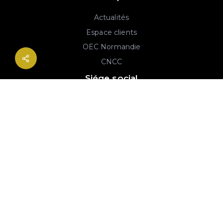
Actualités
Espace clients
OEC Normandie
CNCC
Siége social
2B rue Georges Charpak
76130 Mont-Saint-Aignan
02 77 64 59 19
© 2020-2026 André & Robin SAS | RCS Rouen 779 493 443 | Conception :
Imaginactif
|
Mentions légales
|
Politique de protection des données
|