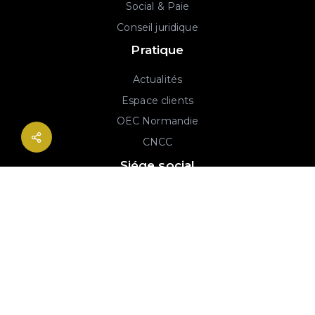
Social & Paie
Conseil juridique
Pratique
Actualités
Espace clients
OEC Normandie
CNCC
Siége social
2B rue Georges Charpak
76130 Mont-Saint-Aignan
02 77 64 59 19