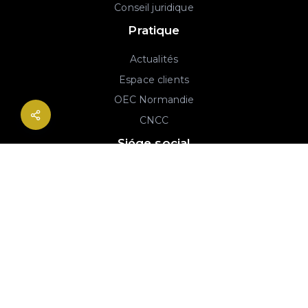
Conseil juridique
Pratique
Actualités
Espace clients
OEC Normandie
CNCC
Siége social
2B rue Georges Charpak
76130 Mont-Saint-Aignan
02 77 64 59 19