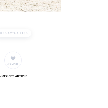
LES ACTUALITES
34 LIKES
AIMER
CET ARTICLE