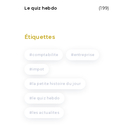
Le quiz hebdo
(199)
Étiquettes
comptabilite
entreprise
impot
la petite histoire du jour
le quiz hebdo
les actualites