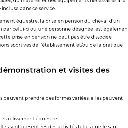
quidés, du matériel et des équipements nécessaires à la
 incluse dans ce service.
ssement équestre, la prise en pension du cheval d’un
ion par celui-ci ou une personne désignée, est égalemen
cette prise en pension ne peut pas être dissociée
ions sportives de l’établissement et/ou de la pratique
démonstration et visites des
ons peuvent prendre des formes variées, elles peuvent
 établissement équestre.
les sont présentées des activités telles que le saut