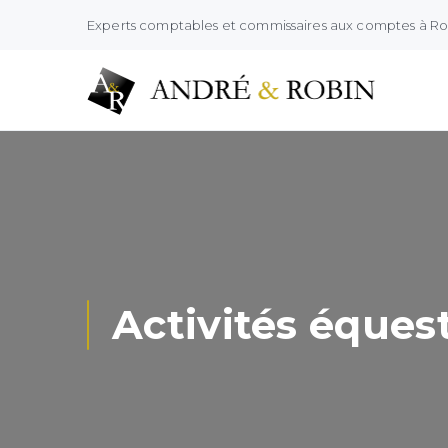
Experts comptables et commissaires aux comptes à R
Activités équest