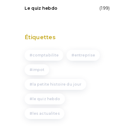
Le quiz hebdo
(199)
Étiquettes
comptabilite
entreprise
impot
la petite histoire du jour
le quiz hebdo
les actualites