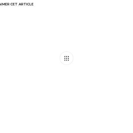
AIMER
CET ARTICLE
imerait que son
Octroi 
a société…