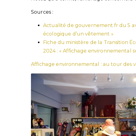
Sources :
Actualité de gouvernement.fr du 5 avri
écologique d’un vêtement »
Fiche du ministère de la Transition Éc
2024 : « Affichage environnemental s
Affichage environnemental : au tour des 