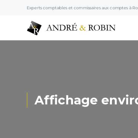
Experts comptables et commissaires aux comptes à R
Affichage envir