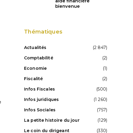
aide financière
bienvenue
Thématiques
Actualités
(2 847)
Comptabilité
(2)
Economie
(1)
Fiscalité
(2)
Infos Fiscales
(500)
Infos juridiques
(1 260)
e
Infos Sociales
(757)
La petite histoire du jour
(129)
Le coin du dirigeant
(330)