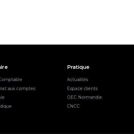
aire
Pratique
 Comptable
Actualités
iat aux comptes
Espace clients
aie
OEC Normandie
idique
CNCC