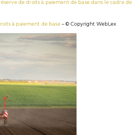
la réserve de droits à paiement de base dans le cadre de
 droits à paiement de base
– © Copyright WebLex