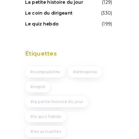
La petite histoire du jour
(129)
Le coin du dirigeant
(330)
Le quiz hebdo
(199)
Étiquettes
comptabilite
entreprise
impot
la petite histoire du jour
le quiz hebdo
les actualites
e