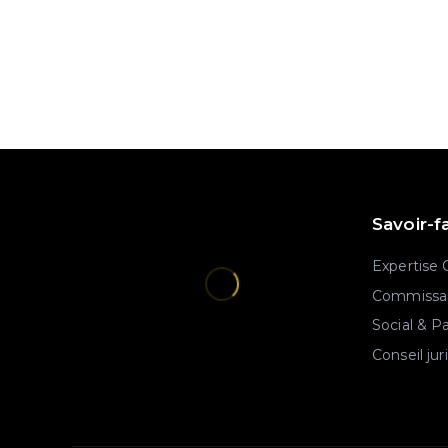
Savoir-f
Expertise
Commissar
Social & P
Conseil jur