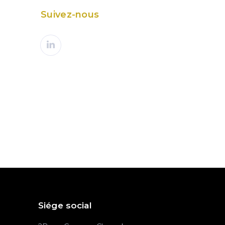
Suivez-nous
PROCHAIN ARTICLE
forêt : plus d’informations pour une
meilleure prévention !
Siége social