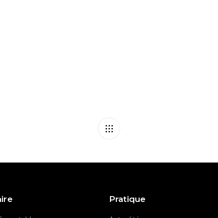
 payés : quelles
Incendies de 
aire
Pratique