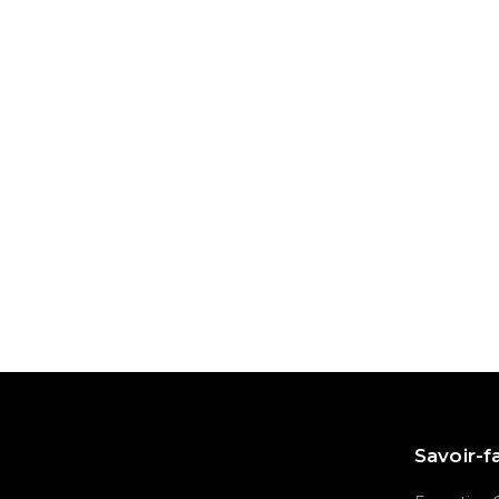
PRÉCEDENT ARTICLE
Arrêt maladie et report des congés
nouveautés ?
Savoir-f