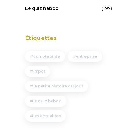
Le quiz hebdo
(199)
Étiquettes
comptabilite
entreprise
impot
la petite histoire du jour
le quiz hebdo
les actualites