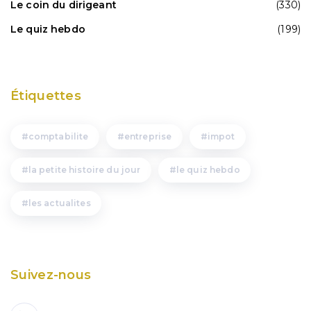
Le coin du dirigeant
(330)
Le quiz hebdo
(199)
Étiquettes
comptabilite
entreprise
impot
la petite histoire du jour
le quiz hebdo
les actualites
Suivez-nous