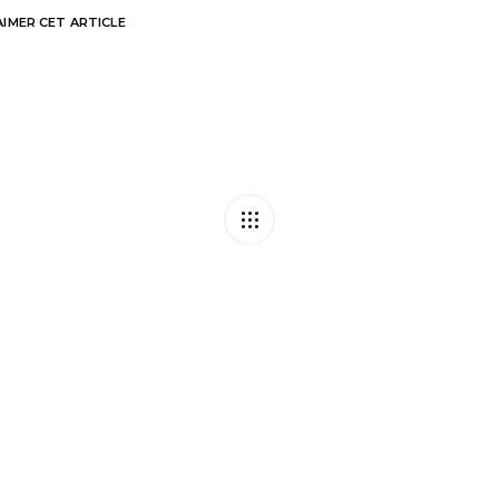
AIMER
CET ARTICLE
trat de travail ?
Outre-mer : l’aide