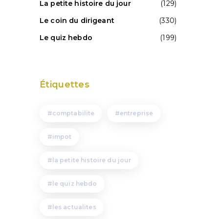
La petite histoire du jour
(129)
Le coin du dirigeant
(330)
Le quiz hebdo
(199)
Étiquettes
comptabilite
entreprise
impot
la petite histoire du jour
le quiz hebdo
les actualites