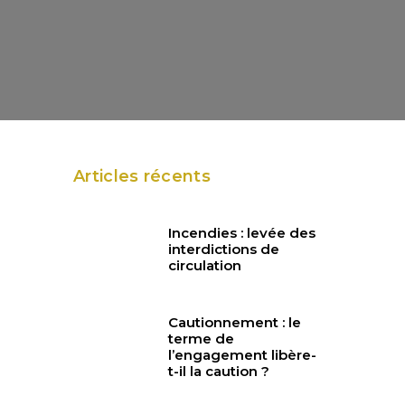
Articles récents
Incendies : levée des
interdictions de
à
circulation
Cautionnement : le
terme de
l’engagement libère-
t-il la caution ?