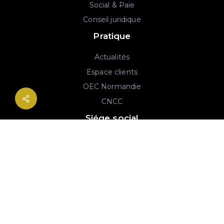
Social & Paie
Conseil juridique
Pratique
Actualités
Espace clients
OEC Normandie
CNCC
Siége social
2B rue Georges Charpak
76130 Mont-Saint-Aignan
02 77 64 59 19