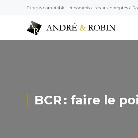
Experts comptables et commissaires aux comptes à R
BCR : faire le p