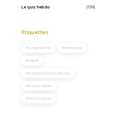
Le quiz hebdo
(199)
Étiquettes
comptabilite
entreprise
impot
la petite histoire du jour
le quiz hebdo
les actualites