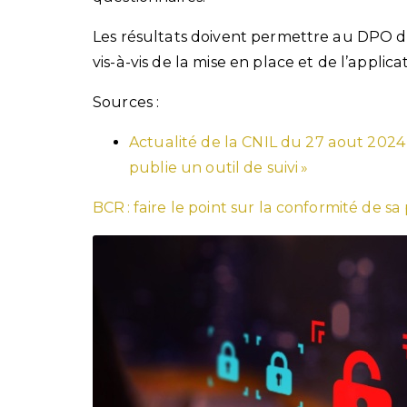
Les résultats doivent permettre au DPO d
vis-à-vis de la mise en place et de l’applic
Sources :
Actualité de la CNIL du 27 aout 2024 :
publie un outil de suivi »
BCR : faire le point sur la conformité de sa