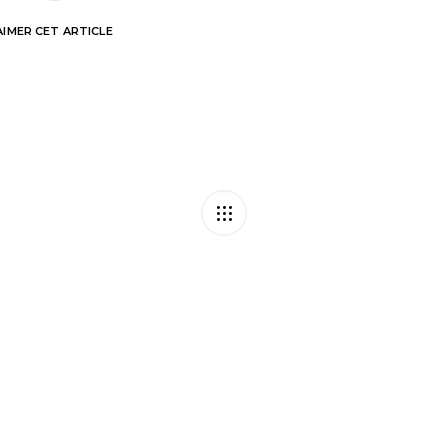
AIMER
CET ARTICLE
ière « oubliés » = à
Intérim : vers u