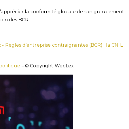
’apprécier la conformité globale de son groupement
ation des BCR.
 « Règles d’entreprise contraignantes (BCR) : la CNIL
 politique
– © Copyright WebLex