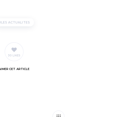
LES ACTUALITES
30 LIKES
AIMER
CET ARTICLE
 marche pour la
Suivi de l’état de 