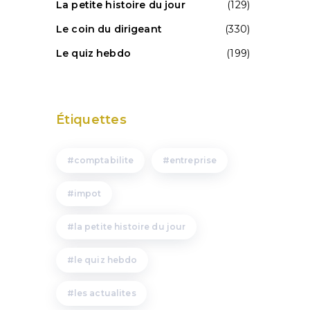
La petite histoire du jour
(129)
Le coin du dirigeant
(330)
Le quiz hebdo
(199)
Étiquettes
comptabilite
entreprise
impot
la petite histoire du jour
le quiz hebdo
les actualites