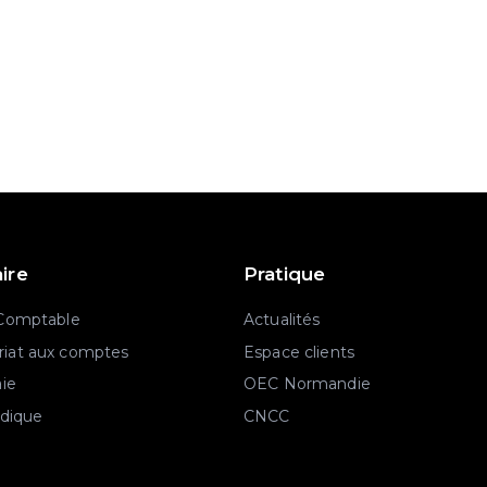
aire
Pratique
 Comptable
Actualités
iat aux comptes
Espace clients
aie
OEC Normandie
idique
CNCC