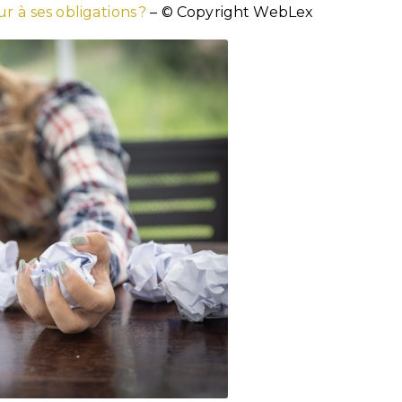
 à ses obligations ?
– © Copyright WebLex