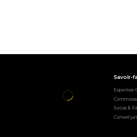
Savoir-f
Expertise
Commissar
Social & P
Conseil jur