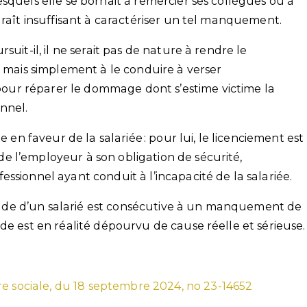
squels elle se bornait à remercier ses collègues ou à
araît insuffisant à caractériser un tel manquement.
uit-il, il ne serait pas de nature à rendre le
, mais simplement à le conduire à verser
ur réparer le dommage dont s’estime victime la
nnel.
e en faveur de la salariée : pour lui, le licenciement est
 l’employeur à son obligation de sécurité,
ssionnel ayant conduit à l’incapacité de la salariée.
titude d’un salarié est consécutive à un manquement de
de est en réalité dépourvu de cause réelle et sérieuse.
re sociale, du 18 septembre 2024, no 23-14652