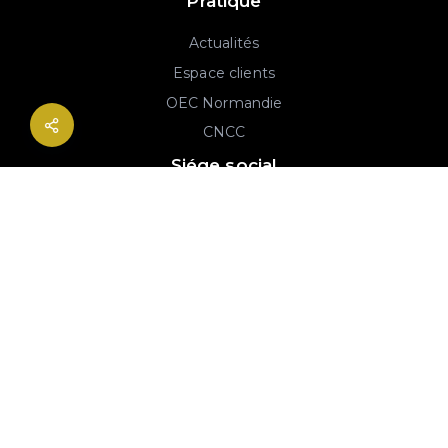
Pratique
Actualités
Espace clients
OEC Normandie
CNCC
Siége social
2B rue Georges Charpak
76130 Mont-Saint-Aignan
02 77 64 59 19
© 2020-2026 André & Robin SAS | RCS Rouen 779 493 443 | Conception :
Imaginactif
|
Mentions légales
|
Politique de protection des données
|