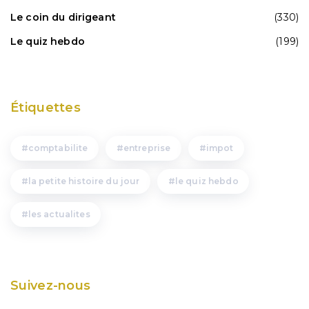
Le coin du dirigeant
(330)
Le quiz hebdo
(199)
Étiquettes
comptabilite
entreprise
impot
la petite histoire du jour
le quiz hebdo
les actualites
Suivez-nous