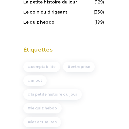
La petite histoire du jour
(129)
Le coin du dirigeant
(330)
Le quiz hebdo
(199)
Étiquettes
comptabilite
entreprise
impot
la petite histoire du jour
le quiz hebdo
les actualites