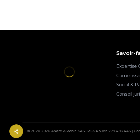
Savoir-f
Expertise
Commissar
Social & P
Conseil jur
© 2020-2026 André & Robin SAS | RCS Rouen 779 493 443 | Con