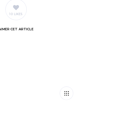
10 LIKES
AIMER
CET ARTICLE
 de
Contentieu