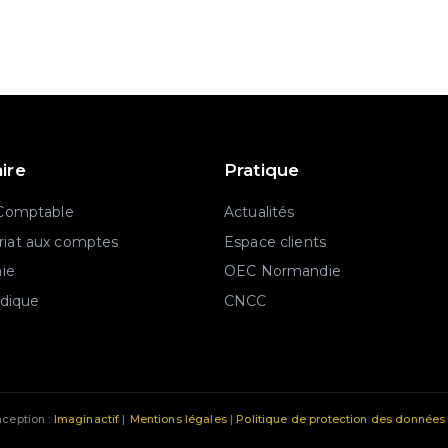
aire
Pratique
 Comptable
Actualités
iat aux comptes
Espace clients
aie
OEC Normandie
idique
CNCC
ception :
Imaginactif
|
Mentions légales
|
Politique de protection des données