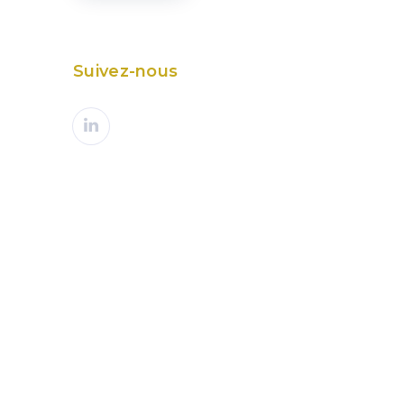
Suivez-nous
PROCHAIN ARTICLE
x environnemental : une procédure
simplifiée et accélérée