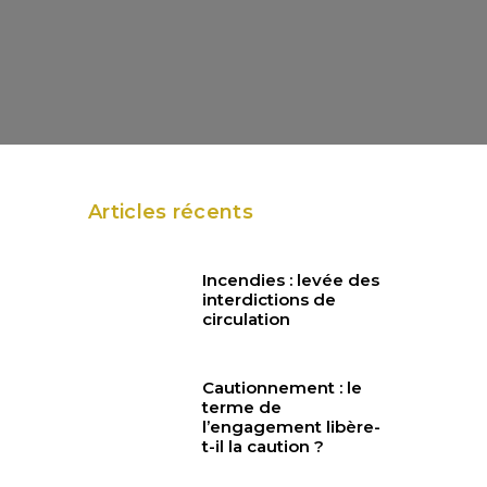
Articles récents
Incendies : levée des
interdictions de
circulation
Cautionnement : le
terme de
l’engagement libère-
t-il la caution ?
r