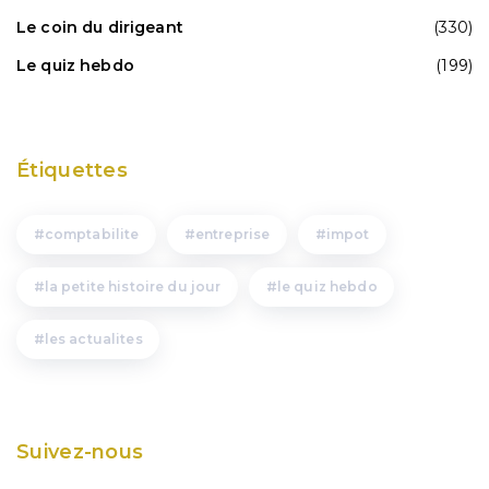
Le coin du dirigeant
(330)
Le quiz hebdo
(199)
Étiquettes
comptabilite
entreprise
impot
la petite histoire du jour
le quiz hebdo
les actualites
Suivez-nous