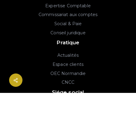
Expertise Comptable
Commissariat aux comptes
Social & Paie
Conseil juridique
Pratique
Actualités
Espace clients
OEC Normandie
CNCC
Siége social
2B rue Georges Charpak
76130 Mont-Saint-Aignan
02 77 64 59 19