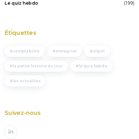
Le quiz hebdo
(199)
Étiquettes
comptabilite
entreprise
impot
la petite histoire du jour
le quiz hebdo
les actualites
Suivez-nous