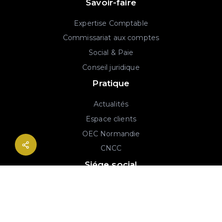
Savoir-faire
Expertise Comptable
Commissariat aux comptes
Social & Paie
Conseil juridique
Pratique
Actualités
Espace clients
OEC Normandie
CNCC
Siége social
2B rue Georges Charpak
76130 Mont-Saint-Aignan
02 77 64 59 19