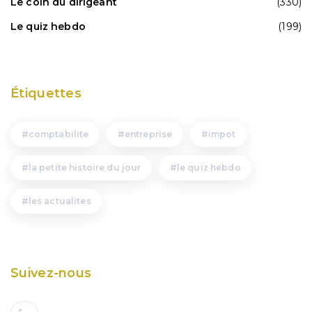
Le coin du dirigeant
(330)
Le quiz hebdo
(199)
Étiquettes
comptabilite
entreprise
impot
la petite histoire du jour
le quiz hebdo
les actualites
Suivez-nous