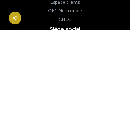
Espace clients
OEC Normandie
CNCC
Siége social
2B rue Georges Charpak
76130 Mont-Saint-Aignan
02 77 64 59 19
© 2020-2026 André & Robin SAS | RCS Rouen 779 493 443 | Conception :
Imaginactif
|
Mentions légales
|
Politique de protection des données
|
Plan du site