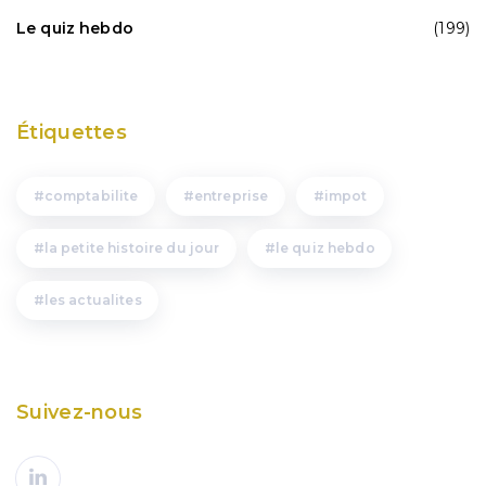
Le quiz hebdo
(199)
Étiquettes
comptabilite
entreprise
impot
la petite histoire du jour
le quiz hebdo
les actualites
Suivez-nous