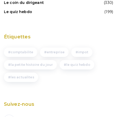
Le coin du dirigeant
(330)
Le quiz hebdo
(199)
Étiquettes
comptabilite
entreprise
impot
la petite histoire du jour
le quiz hebdo
les actualites
Suivez-nous