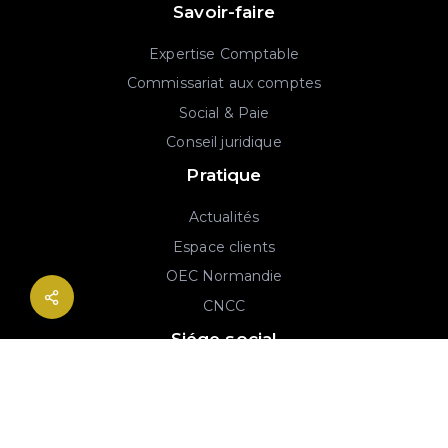
Savoir-faire
Expertise Comptable
Commissariat aux comptes
Social & Paie
Conseil juridique
Pratique
Actualités
Espace clients
OEC Normandie
CNCC
Siége social
2B rue Georges Charpak
76130 Mont-Saint-Aignan
02 77 64 59 19