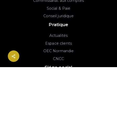
Commissariat aux comptes
Social & Paie
Conseil juridique
Pratique
Actualités
Espace clients
OEC Normandie
CNCC
Siége social
2B rue Georges Charpak
76130 Mont-Saint-Aignan
02 77 64 59 19