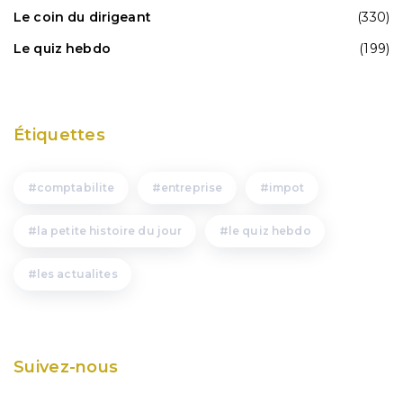
Le coin du dirigeant
(330)
Le quiz hebdo
(199)
Étiquettes
comptabilite
entreprise
impot
la petite histoire du jour
le quiz hebdo
les actualites
Suivez-nous