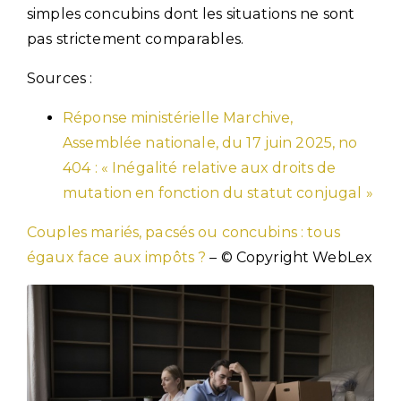
simples concubins dont les situations ne sont
pas strictement comparables.
Sources :
Réponse ministérielle Marchive,
Assemblée nationale, du 17 juin 2025, no
404 : « Inégalité relative aux droits de
mutation en fonction du statut conjugal »
Couples mariés, pacsés ou concubins : tous
égaux face aux impôts ?
– © Copyright WebLex