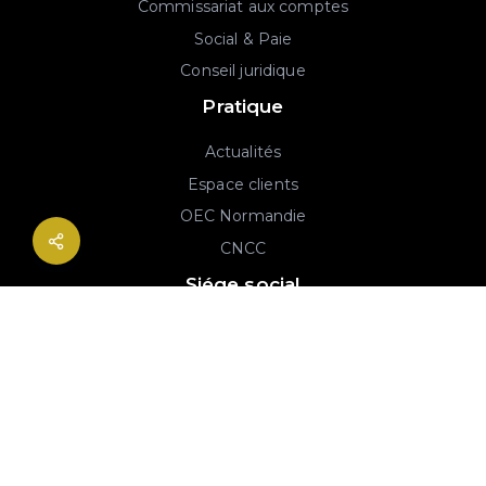
Commissariat aux comptes
Social & Paie
Conseil juridique
Pratique
Actualités
Espace clients
OEC Normandie
CNCC
Siége social
2B rue Georges Charpak
76130 Mont-Saint-Aignan
02 77 64 59 19