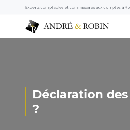
Experts comptables et commissaires aux comptes à R
Déclaration des
?