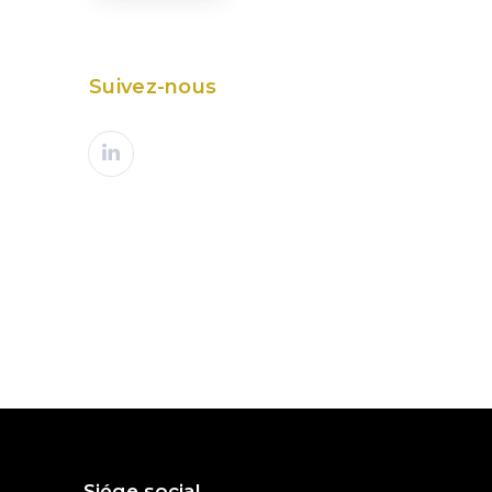
Suivez-nous
PROCHAIN ARTICLE
ome : un risque animalier à éviter !
Siége social