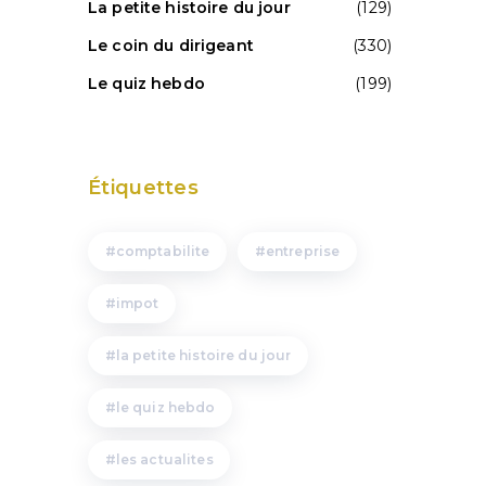
La petite histoire du jour
(129)
Le coin du dirigeant
(330)
Le quiz hebdo
(199)
Étiquettes
comptabilite
entreprise
impot
la petite histoire du jour
le quiz hebdo
les actualites