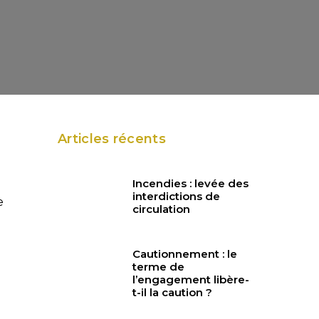
Articles récents
Incendies : levée des
interdictions de
e
circulation
Cautionnement : le
terme de
l’engagement libère-
t-il la caution ?