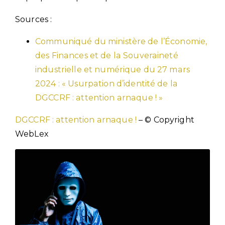
Sources :
Communiqué du ministère de l’Économie,
des Finances et de la Souveraineté
industrielle et numérique du 27 mars
2024 : « Usurpation d’identité de la
DGCCRF : attention arnaque ! »
DGCCRF : attention arnaque !
– © Copyright
WebLex