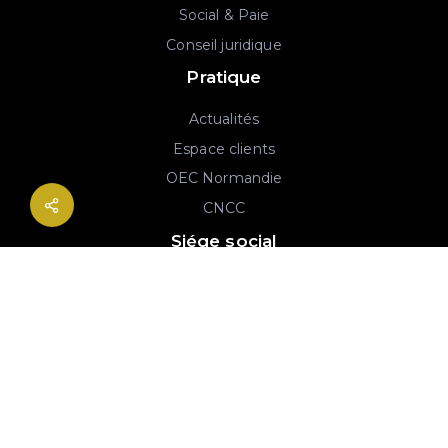
Social & Paie
Conseil juridique
Pratique
Actualités
Espace clients
OEC Normandie
CNCC
Siége social
2B rue Georges Charpak
76130 Mont-Saint-Aignan
02 77 64 59 19