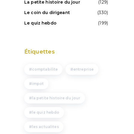
La petite histoire du jour
(129)
Le coin du dirigeant
(330)
Le quiz hebdo
(199)
Étiquettes
comptabilite
entreprise
impot
la petite histoire du jour
le quiz hebdo
les actualites