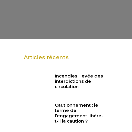
Articles récents
à
Incendies : levée des
interdictions de
circulation
Cautionnement : le
terme de
l’engagement libère-
t-il la caution ?