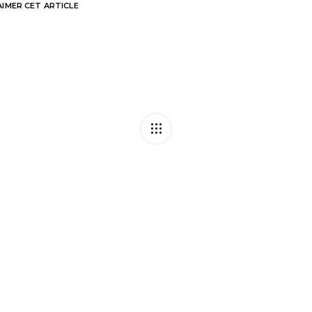
AIMER
CET ARTICLE
éforme entre en jeu !
Caméras dissimul