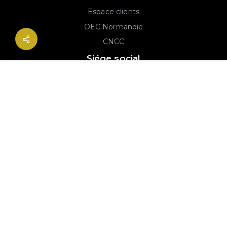
Espace clients
OEC Normandie
CNCC
Siége social
2B rue Georges Charpak
76130 Mont-Saint-Aignan
02 77 64 59 19
© 2020-2026 André & Robin SAS | RCS Rouen 779 493 443 | Conception :
Imaginactif
|
Mentions légales
|
Politique de protection des données
|
Plan du site