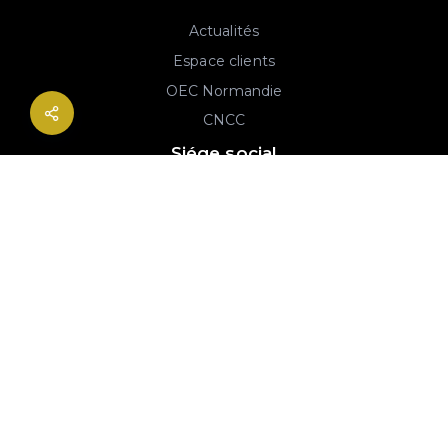
Actualités
Espace clients
OEC Normandie
CNCC
Siége social
2B rue Georges Charpak
76130 Mont-Saint-Aignan
02 77 64 59 19
© 2020-2026 André & Robin SAS | RCS Rouen 779 493 443 | Conception :
Imaginactif
|
Mentions légales
|
Politique de protection des données
|