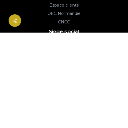
Espace clients
OEC Normandie
CNCC
Siége social
2B rue Georges Charpak
76130 Mont-Saint-Aignan
02 77 64 59 19
© 2020-2026 André & Robin SAS | RCS Rouen 779 493 443 | Conception :
Imaginactif
|
Mentions légales
|
Politique de protection des données
|
Plan du site