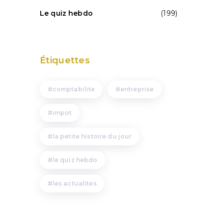
Le quiz hebdo
(199)
Étiquettes
comptabilite
entreprise
impot
la petite histoire du jour
le quiz hebdo
les actualites