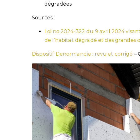
dégradées.
Sources :
Loi no 2024-322 du 9 avril 2024 visant 
de l’habitat dégradé et des grande
Dispositif Denormandie : revu et corrigé
– 