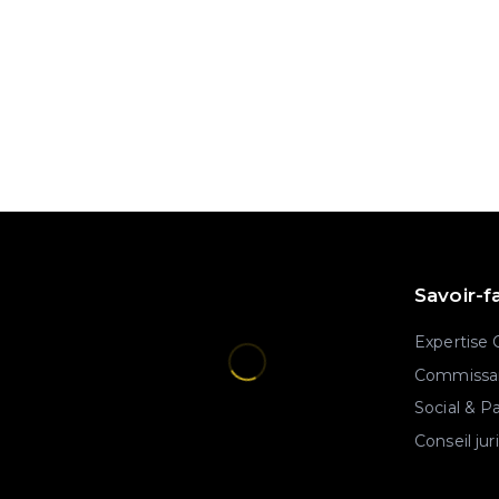
Savoir-f
Expertise
Commissar
Social & P
Conseil jur