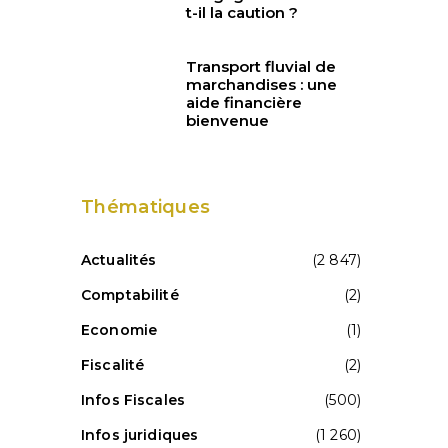
t-il la caution ?
Transport fluvial de
marchandises : une
aide financière
bienvenue
Thématiques
Actualités
(2 847)
t
Comptabilité
(2)
Economie
(1)
Fiscalité
(2)
Infos Fiscales
(500)
Infos juridiques
(1 260)