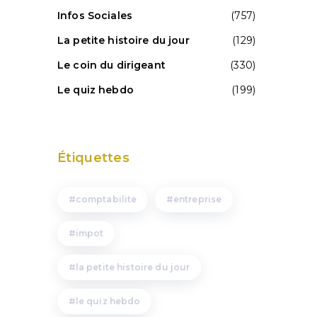
Infos Sociales
(757)
La petite histoire du jour
(129)
Le coin du dirigeant
(330)
Le quiz hebdo
(199)
Étiquettes
comptabilite
entreprise
impot
la petite histoire du jour
le quiz hebdo