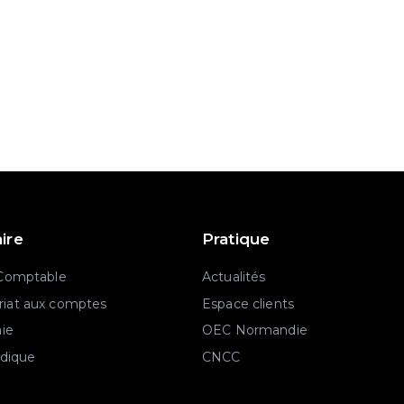
aire
Pratique
 Comptable
Actualités
iat aux comptes
Espace clients
aie
OEC Normandie
idique
CNCC