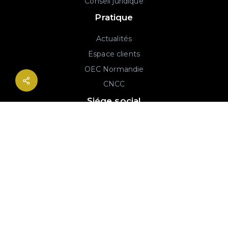
Conseil juridique
Pratique
Actualités
Espace clients
OEC Normandie
CNCC
Siége social
2B rue Georges Charpak
76130 Mont-Saint-Aignan
02 77 64 59 19
© 2020-2026 André & Robin SAS | RCS Rouen 779 493 443 | Conception :