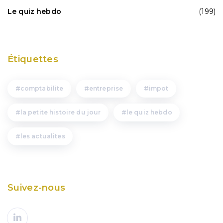
Le quiz hebdo
(199)
Étiquettes
comptabilite
entreprise
impot
la petite histoire du jour
le quiz hebdo
les actualites
Suivez-nous