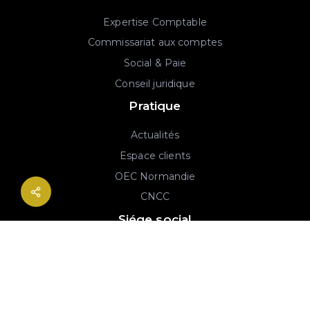
Expertise Comptable
Commissariat aux comptes
Social & Paie
Conseil juridique
Pratique
Actualités
Espace clients
OEC Normandie
CNCC
Siége social
2B rue Georges Charpak
76130 Mont-Saint-Aignan
02 77 64 59 19