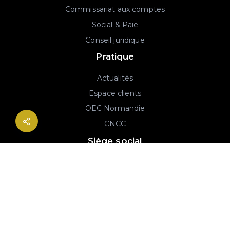
Commissariat aux comptes
Social & Paie
Conseil juridique
Pratique
Actualités
Espace clients
OEC Normandie
CNCC
Siége social
2B rue Georges Charpak
76130 Mont-Saint-Aignan
02 77 64 59 19