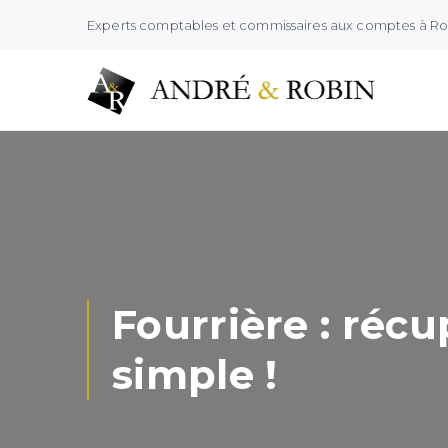
Experts comptables et commissaires aux comptes à R
Fourrière : récu
simple !