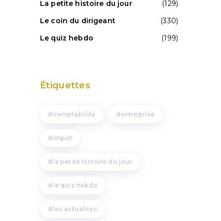
La petite histoire du jour
(129)
Le coin du dirigeant
(330)
Le quiz hebdo
(199)
Étiquettes
comptabilite
entreprise
impot
la petite histoire du jour
le quiz hebdo
les actualites