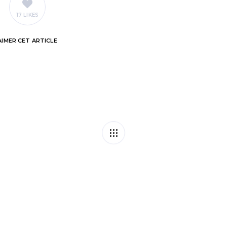
17 LIKES
AIMER
CET ARTICLE
 la phase pilote du
Contester sa tax
 !