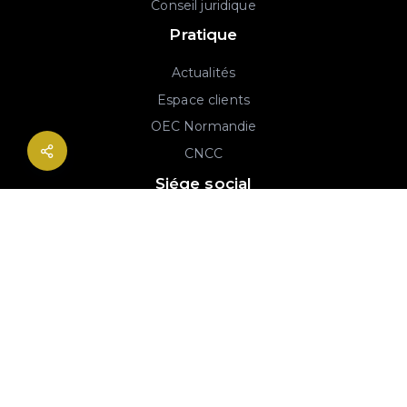
Conseil juridique
Pratique
Actualités
Espace clients
OEC Normandie
CNCC
Siége social
2B rue Georges Charpak
76130 Mont-Saint-Aignan
02 77 64 59 19