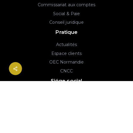
Commissariat aux comptes
Social & Paie
Conseil juridique
Pratique
Actualités
Espace clients
OEC Normandie
CNCC
Siége social
2B rue Georges Charpak
76130 Mont-Saint-Aignan
02 77 64 59 19