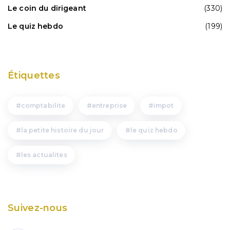
Le coin du dirigeant
(330)
Le quiz hebdo
(199)
Étiquettes
comptabilite
entreprise
impot
la petite histoire du jour
le quiz hebdo
les actualites
Suivez-nous