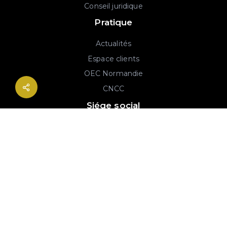
Conseil juridique
Pratique
Actualités
Espace clients
OEC Normandie
CNCC
Siége social
2B rue Georges Charpak
76130 Mont-Saint-Aignan
02 77 64 59 19