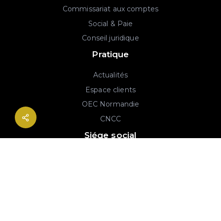
Commissariat aux comptes
Social & Paie
Conseil juridique
Pratique
Actualités
Espace clients
OEC Normandie
CNCC
Siége social
2B rue Georges Charpak
76130 Mont-Saint-Aignan
02 77 64 59 19