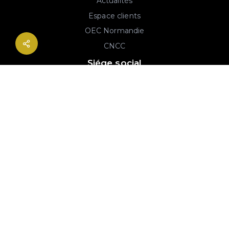
Actualités
Espace clients
OEC Normandie
CNCC
Siége social
2B rue Georges Charpak
76130 Mont-Saint-Aignan
02 77 64 59 19
© 2020-2026 André & Robin SAS | RCS Rouen 779 493 443 | Conception :
Imaginactif
|
Mentions légales
|
Politique de protection des données
|
Plan du site