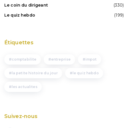
Le coin du dirigeant
(330)
Le quiz hebdo
(199)
Étiquettes
comptabilite
entreprise
impot
la petite histoire du jour
le quiz hebdo
les actualites
Suivez-nous