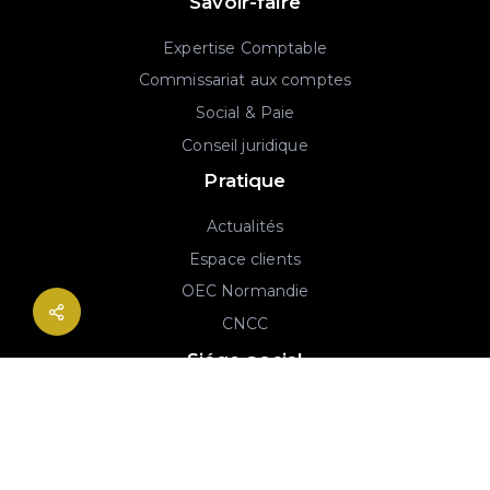
Savoir-faire
Expertise Comptable
Commissariat aux comptes
Social & Paie
Conseil juridique
Pratique
Actualités
Espace clients
OEC Normandie
CNCC
Siége social
2B rue Georges Charpak
76130 Mont-Saint-Aignan
02 77 64 59 19