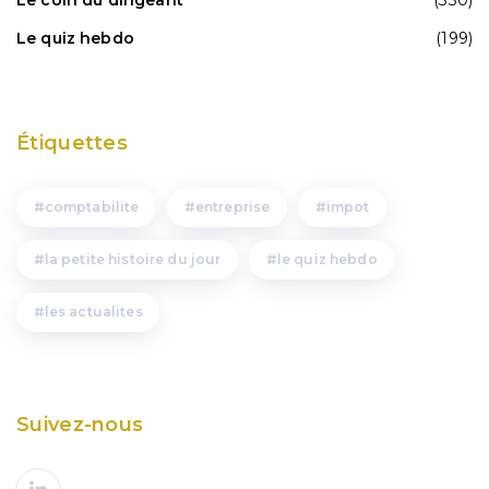
Le quiz hebdo
(199)
Étiquettes
comptabilite
entreprise
impot
la petite histoire du jour
le quiz hebdo
les actualites
Suivez-nous