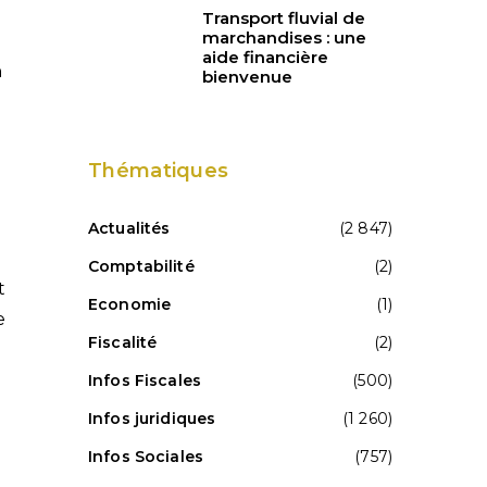
Transport fluvial de
marchandises : une
aide financière
n
bienvenue
Thématiques
Actualités
(2 847)
Comptabilité
(2)
t
Economie
(1)
e
Fiscalité
(2)
Infos Fiscales
(500)
Infos juridiques
(1 260)
Infos Sociales
(757)