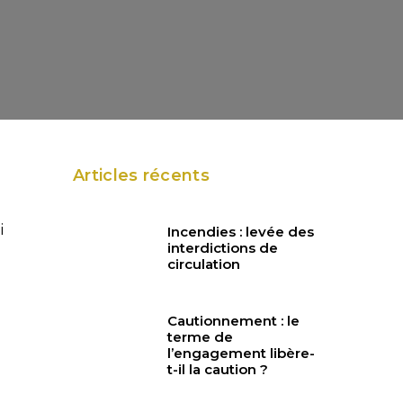
Articles récents
i
Incendies : levée des
interdictions de
circulation
Cautionnement : le
terme de
l’engagement libère-
t-il la caution ?