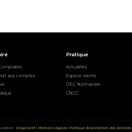
aire
Pratique
 Comptable
Actualités
iat aux comptes
Espace clients
aie
OEC Normandie
idique
CNCC
ception :
Imaginactif
|
Mentions légales
|
Politique de protection des données