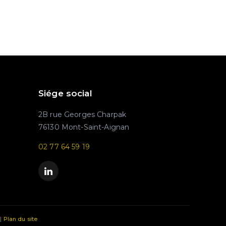
Siége social
2B rue Georges Charpak
76130 Mont-Saint-Aignan
02 77 64 59 19
|
Plan du site