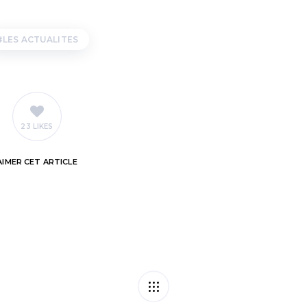
LES ACTUALITES
23 LIKES
AIMER
CET ARTICLE
 : un crédit d’impôt
Rédufla