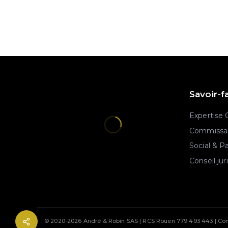
Savoir-f
Expertise
Commissar
Social & P
Conseil jur
© 2020-2026 André & Robin SAS | RCS Rouen 779 493 443 | Con