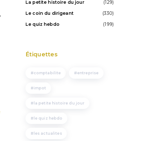
La petite histoire du jour
(129)
Le coin du dirigeant
(330)
,
Le quiz hebdo
(199)
Étiquettes
comptabilite
entreprise
impot
la petite histoire du jour
f
le quiz hebdo
les actualites